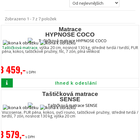
Zobrazeno 1 - 7 z 7 položek
Matrace
HYPNOSE COCO
Taštičková matrace
, výška 20 cm, nosnost 130 kg, středně tvrdá / tvrdší, PUR
pěna, kokos, taštičkové pružiny, filc, 7 zón, plná velikost
3 459,-
s DPH
Ihned k odeslání
Taštičková matrace
SENSE
Viscosense, PUR pěna, kokos, ovčí rouno, taštičkové pružiny, středně tvrdá /
tvrdší, 7 zón, nosnost 130 kg, výška 20 cm
3 579,-
s DPH