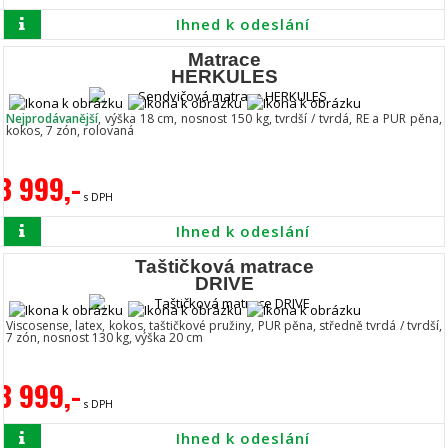
Ihned k odeslání
Matrace
HERKULES
Nejprodávanější
, výška 18 cm, nosnost 150 kg, tvrdší / tvrdá, RE a PUR pěna,
kokos, 7 zón, rolovaná
3 999,-
s DPH
Ihned k odeslání
Taštičková matrace
DRIVE
Viscosense, latex, kokos, taštičkové pružiny, PUR pěna, středně tvrdá / tvrdší,
7 zón, nosnost 130 kg, výška 20 cm
3 999,-
s DPH
Ihned k odeslání