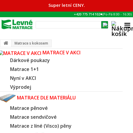
Super letní CENY.
●
+420 775 714 102
(Po-Pá
8:00
-
16:30
)
Matrace s kokosem
MATRACE V AKCI
Dárkové poukazy
Matrace 1+1
Nyní v AKCI
Výprodej
MATRACE DLE MATERIÁLU
Matrace pěnové
Matrace sendvičové
Matrace z líné (Visco) pěny