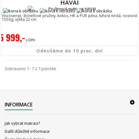
HAVAI
Viscosense, Bonellové pružiny, kokos, HR a PUR pěna, tuhost tvrdá, nosnost
150 kg, výška 22 cm
5 999,-
s DPH
Odesíláme do 10 prac. dní
Zobrazeno 1 - 7 z 7 položek
INFORMACE
Jak vybrat matraci?
Další důležité informace