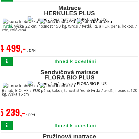
Matrace
HERKULES PLUS
Tvrdá
, výška 22 cm, nosnost 150 kg, tvrdší / tvrdá, RE a PUR pěna, kokos, 7
zón, rolovaná
4 499,-
s DPH
Ihned k odeslání
Sendvičová matrace
FLORA BIO PLUS
Benab, BIO, HR a PUR pěna, kokos, tuhost středně tvrdá / tvrdší, nosnost 120
kg, výška 16 cm
5 239,-
s DPH
Ihned k odeslání
Pružinová matrace