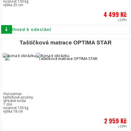
nosnost 130 kg
výška 25 cm
4 499 Kč
s DPH
Ihned k odeslání
Taštičková matrace OPTIMA STAR
Viscosense
taštičkové pružiny
středně tvrdá
7 zón
nosnost 130 kg
výška 18 cm
2 959 Kč
s DPH