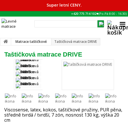
Super letní CENY.
●
+420 775 714 102
(Po-Pá
8:00
-
16:30
)
Matrace taštičkové
Taštičková matrace DRIVE
Taštičková matrace DRIVE
Viscosense, latex, kokos, taštičkové pružiny, PUR pěna,
středně tvrdá / tvrdší, 7 zón, nosnost 130 kg, výška 20
cm