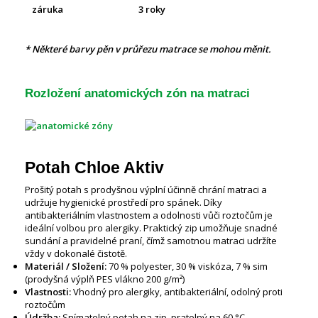
záruka
3 roky
* Některé barvy pěn v průřezu matrace se mohou měnit.
Rozložení anatomických zón na matraci
Potah Chloe Aktiv
Prošitý potah s prodyšnou výplní účinně chrání matraci a
udržuje hygienické prostředí pro spánek. Díky
antibakteriálním vlastnostem a odolnosti vůči roztočům je
ideální volbou pro alergiky. Praktický zip umožňuje snadné
sundání a pravidelné praní, čímž samotnou matraci udržíte
vždy v dokonalé čistotě.
Materiál / Složení:
70 % polyester, 30 % viskóza, 7 % sim
(prodyšná výplň PES vlákno 200 g/m²)
Vlastnosti:
Vhodný pro alergiky, antibakteriální, odolný proti
roztočům
Údržba:
Snímatelný potah na zip, pratelný na 60 °C.