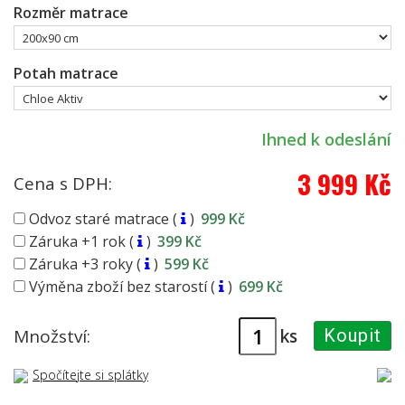
Rozměr matrace
Potah matrace
Ihned k odeslání
3 999 Kč
Cena s DPH:
Odvoz staré matrace (
)
999 Kč
Záruka +1 rok (
)
399 Kč
Záruka +3 roky (
)
599 Kč
Výměna zboží bez starostí (
)
699 Kč
ks
Množství:
Koupit
Spočítejte si splátky