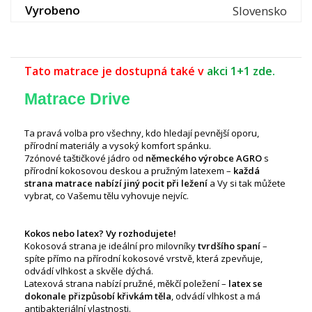
Vyrobeno
Slovensko
Tato matrace je dostupná také v
akci 1+1 zde.
Matrace Drive
Ta pravá volba pro všechny, kdo hledají pevnější oporu,
přírodní materiály a vysoký komfort spánku.
7zónové taštičkové jádro od
německého výrobce AGRO
s
přírodní kokosovou deskou a pružným latexem –
každá
strana matrace nabízí jiný pocit při ležení
a Vy si tak můžete
vybrat, co Vašemu tělu vyhovuje nejvíc.
Kokos nebo latex? Vy rozhodujete!
Kokosová strana je ideální pro milovníky
tvrdšího spaní
–
spíte přímo na přírodní kokosové vrstvě, která zpevňuje,
odvádí vlhkost a skvěle dýchá.
Latexová strana nabízí pružné, měkčí poležení –
latex se
dokonale přizpůsobí křivkám těla
, odvádí vlhkost a má
antibakteriální vlastnosti.