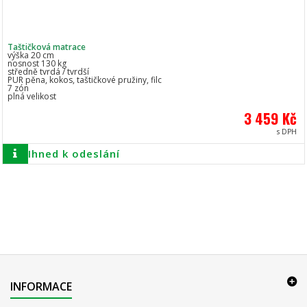
Taštičková matrace
výška 20 cm
nosnost 130 kg
středně tvrdá / tvrdší
PUR pěna, kokos, taštičkové pružiny, filc
7 zón
plná velikost
3 459 Kč
s DPH
Ihned k odeslání
INFORMACE