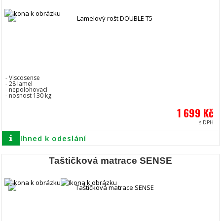
- Viscosense
- 28 lamel
- nepolohovací
- nosnost 130 kg
1 699 Kč
s DPH
Ihned k odeslání
Taštičková matrace SENSE