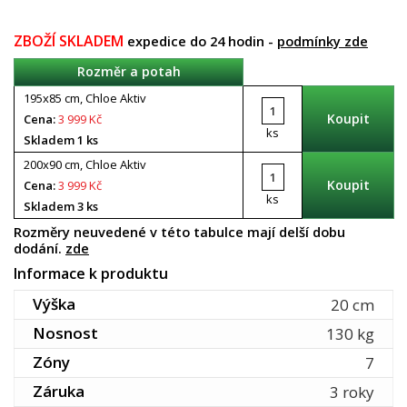
ZBOŽÍ SKLADEM
expedice do 24 hodin -
podmínky zde
Rozměr a potah
195x85 cm, Chloe Aktiv
Cena:
3 999 Kč
ks
Skladem 1 ks
200x90 cm, Chloe Aktiv
Cena:
3 999 Kč
ks
Skladem 3 ks
Rozměry neuvedené v této tabulce mají delší dobu
dodání.
zde
Informace k produktu
Výška
20 cm
Nosnost
130 kg
Zóny
7
Záruka
3 roky