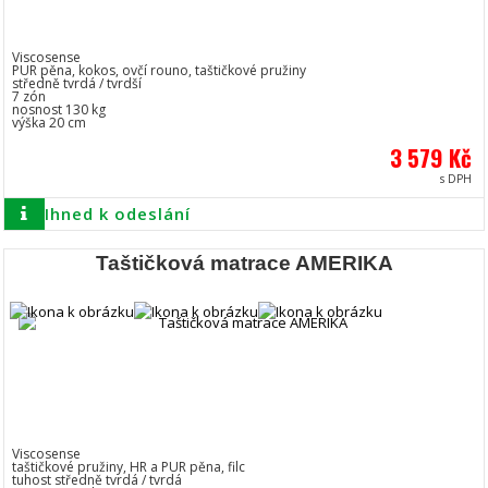
Viscosense
PUR pěna, kokos, ovčí rouno, taštičkové pružiny
středně tvrdá / tvrdší
7 zón
nosnost 130 kg
výška 20 cm
3 579 Kč
s DPH
Ihned k odeslání
Taštičková matrace AMERIKA
Viscosense
taštičkové pružiny, HR a PUR pěna, filc
tuhost středně tvrdá / tvrdá