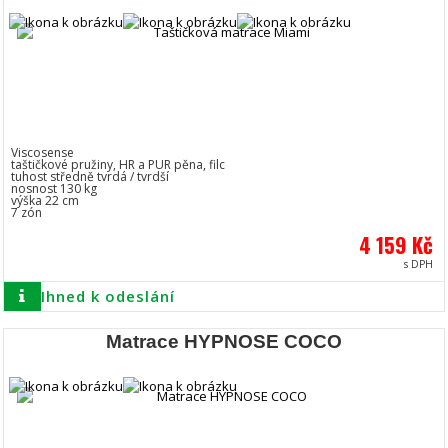
Viscosense
taštičkové pružiny, HR a PUR pěna, filc
tuhost středně tvrdá / tvrdší
nosnost 130 kg
výška 22 cm
7 zón
4 159 Kč
s DPH
Ihned k odeslání
Matrace HYPNOSE COCO