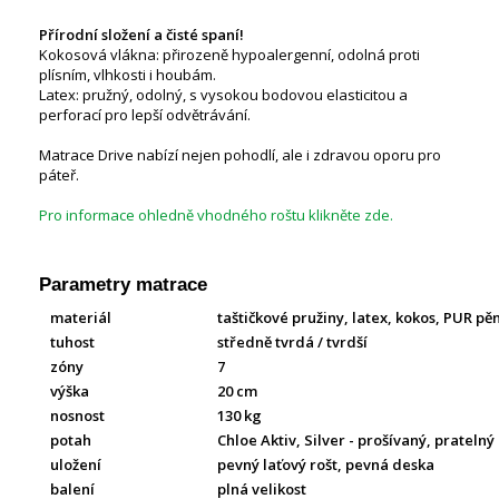
Přírodní složení a čisté spaní!
Kokosová vlákna: přirozeně hypoalergenní, odolná proti
plísním, vlhkosti i houbám.
Latex: pružný, odolný, s vysokou bodovou elasticitou a
perforací pro lepší odvětrávání.
Matrace Drive nabízí nejen pohodlí, ale i zdravou oporu pro
páteř.
Pro informace ohledně vhodného roštu klikněte zde.
Parametry matrace
materiál
taštičkové pružiny, latex, kokos, PUR pě
tuhost
středně tvrdá / tvrdší
zóny
7
výška
20 cm
nosnost
130 kg
potah
Chloe Aktiv, Silver - prošívaný, pratelný
uložení
pevný laťový rošt, pevná deska
balení
plná velikost