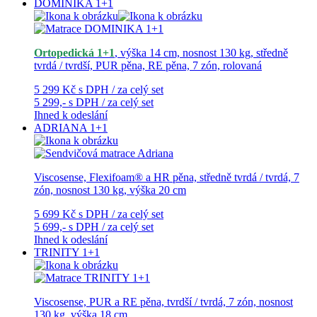
DOMINIKA 1+1
Ortopedická 1+1
, výška 14 cm, nosnost 130 kg, středně
tvrdá / tvrdší, PUR pěna, RE pěna, 7 zón, rolovaná
5 299 Kč
s DPH / za celý set
5 299,-
s DPH / za celý set
Ihned k odeslání
ADRIANA 1+1
Viscosense, Flexifoam® a HR pěna, středně tvrdá / tvrdá, 7
zón, nosnost 130 kg, výška 20 cm
5 699 Kč
s DPH / za celý set
5 699,-
s DPH / za celý set
Ihned k odeslání
TRINITY 1+1
Viscosense, PUR a RE pěna, tvrdší / tvrdá, 7 zón, nosnost
130 kg, výška 18 cm