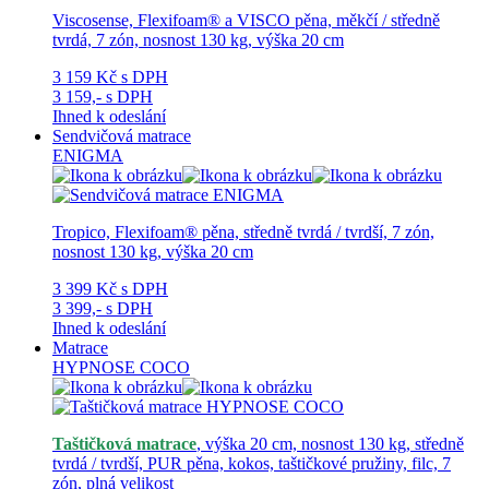
Viscosense, Flexifoam® a VISCO pěna, měkčí / středně
tvrdá, 7 zón, nosnost 130 kg, výška 20 cm
3 159 Kč
s DPH
3 159,-
s DPH
Ihned k odeslání
Sendvičová matrace
ENIGMA
Tropico, Flexifoam® pěna, středně tvrdá / tvrdší, 7 zón,
nosnost 130 kg, výška 20 cm
3 399 Kč
s DPH
3 399,-
s DPH
Ihned k odeslání
Matrace
HYPNOSE COCO
Taštičková matrace
, výška 20 cm, nosnost 130 kg, středně
tvrdá / tvrdší, PUR pěna, kokos, taštičkové pružiny, filc, 7
zón, plná velikost