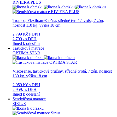
RIVIERA PLUS
Tropico, Flexifoam® pěna, středně tvrdá / tvrdší, 7 zón,
nosnost 110 kg, výška 18 cm
2 799 Kč
s DPH
2 799,-
s DPH
Ihned k odeslání
Taštičková matrace
OPTIMA STAR
Viscosense, taštičkové pružiny, středně tvrdá, 7 zón, nosnost
130 kg, výška 18 cm
2 959 Kč
s DPH
2 959,-
s DPH
Ihned k odeslání
Sendvičová matrace
SIRIUS