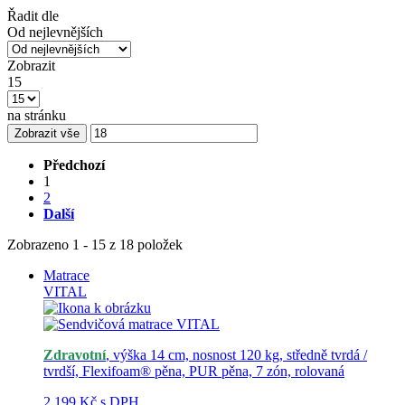
Řadit dle
Od nejlevnějších
Zobrazit
15
na stránku
Zobrazit vše
Předchozí
1
2
Další
Zobrazeno 1 - 15 z 18 položek
Matrace
VITAL
Zdravotní
, výška 14 cm, nosnost 120 kg, středně tvrdá /
tvrdší, Flexifoam® pěna, PUR pěna, 7 zón, rolovaná
2 199 Kč
s DPH