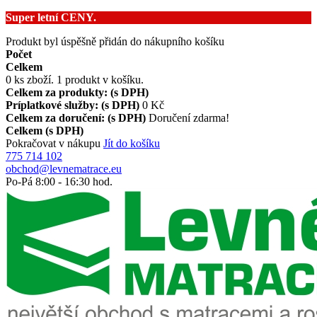
Super letní CENY.
Produkt byl úspěšně přidán do nákupního košíku
Počet
Celkem
0
ks zboží.
1 produkt v košíku.
Celkem za produkty: (s DPH)
Príplatkové služby: (s DPH)
0 Kč
Celkem za doručení: (s DPH)
Doručení zdarma!
Celkem (s DPH)
Pokračovat v nákupu
Jít do košíku
775 714 102
obchod@levnematrace.eu
Po-Pá
8:00
-
16:30
hod.