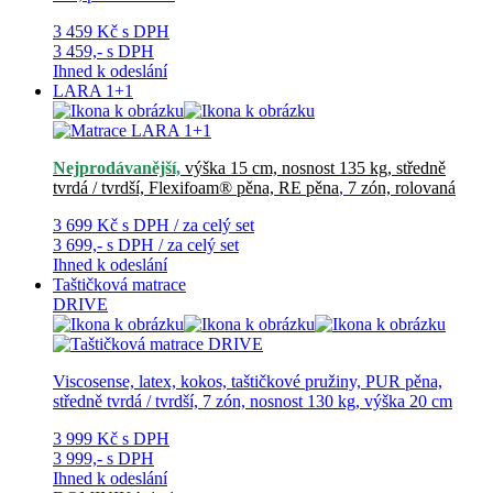
3 459 Kč
s DPH
3 459,-
s DPH
Ihned k odeslání
LARA 1+1
Nejprodávanější,
výška 15 cm, nosnost 135 kg, středně
tvrdá / tvrdší, Flexifoam® pěna, RE pěna
,
7 zón, rolovaná
3 699 Kč
s DPH / za celý set
3 699,-
s DPH / za celý set
Ihned k odeslání
Taštičková matrace
DRIVE
Viscosense, latex, kokos, taštičkové pružiny, PUR pěna,
středně tvrdá / tvrdší, 7 zón, nosnost 130 kg, výška 20 cm
3 999 Kč
s DPH
3 999,-
s DPH
Ihned k odeslání