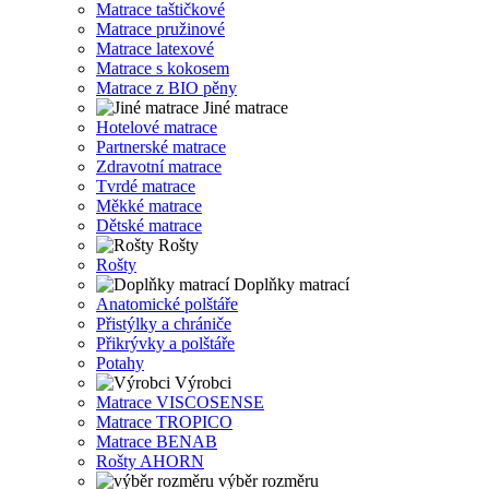
Matrace taštičkové
Matrace pružinové
Matrace latexové
Matrace s kokosem
Matrace z BIO pěny
Jiné matrace
Hotelové matrace
Partnerské matrace
Zdravotní matrace
Tvrdé matrace
Měkké matrace
Dětské matrace
Rošty
Rošty
Doplňky matrací
Anatomické polštáře
Přistýlky a chrániče
Přikrývky a polštáře
Potahy
Výrobci
Matrace VISCOSENSE
Matrace TROPICO
Matrace BENAB
Rošty AHORN
výběr rozměru