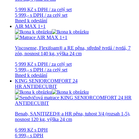
5 999 Kč
s DPH / za celý set
5 999,-
s DPH / za celý set
Ihned k odeslání
AIR MAX 1+1
Viscosense, Flexifoam® a RE pěna, středně tvrdá / tvrdá, 7
zón, nosnost 140 kg, výška 24 cm
5 999 Kč
s DPH / za celý set
5 999,-
s DPH / za celý set
Ihned k odeslání
KING SENIORCOMFORT 24
HR ANTIDECUBIT
Benab, SANITIZED® a HR pěna, tuhost 3/4 (rozsah 1-5),
nosnost 120 kg, výška 24 cm
6 999 Kč
s DPH
6 999,-
s DPH