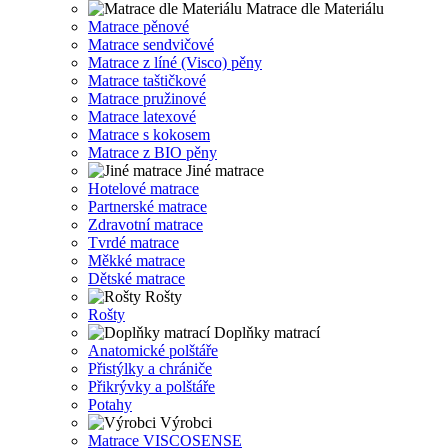
Matrace dle Materiálu
Matrace pěnové
Matrace sendvičové
Matrace z líné (Visco) pěny
Matrace taštičkové
Matrace pružinové
Matrace latexové
Matrace s kokosem
Matrace z BIO pěny
Jiné matrace
Hotelové matrace
Partnerské matrace
Zdravotní matrace
Tvrdé matrace
Měkké matrace
Dětské matrace
Rošty
Rošty
Doplňky matrací
Anatomické polštáře
Přistýlky a chrániče
Přikrývky a polštáře
Potahy
Výrobci
Matrace VISCOSENSE