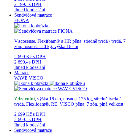
2 199,-
s DPH
Ihned k odeslání
Sendvičová matrace
FIONA
Viscosense, Flexifoam® a HR pěna, středně tvrdá / tvrdá, 7
zón, nosnost 120 kg, výška 16 cm
2 699 Kč
s DPH
2 699,-
s DPH
Ihned k odeslání
Matrace
WAVE VISCO
Zdravotní
, výška 18 cm, nosnost 125 kg, středně tvrdá /
tvrdá, Flexifoam®, RE, VISCO pěna, 7 zón, plná velikost
2 699 Kč
s DPH
2 699,-
s DPH
Ihned k odeslání
Sendvičová matrace