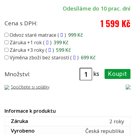
Odesíláme do 10 prac. dní
1 599 Kč
Cena s DPH:
Odvoz staré matrace (
)
999 Kč
Záruka +1 rok (
)
399 Kč
Záruka +3 roky (
)
599 Kč
Výměna zboží bez starostí (
)
699 Kč
ks
Množství:
Koupit
Spočítejte si splátky
Informace k produktu
Záruka
2 roky
Vyrobeno
Česká republika