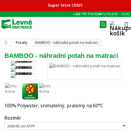
Super letní CENY.
●
+420 775 714 102
(Po-Pá
8:00
-
16:30
)
Potahy
BAMBOO - náhradní potah na matraci
BAMBOO - náhradní potah na matraci
100% Polyester, snímatelný, pratelný na 60°C
Rozměr