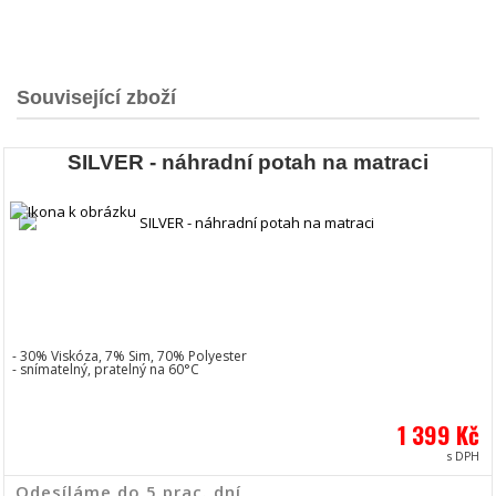
Související zboží
SILVER - náhradní potah na matraci
- 30% Viskóza, 7% Sim, 70% Polyester
- snímatelný, pratelný na 60°C
1 399 Kč
s DPH
Odesíláme do 5 prac. dní