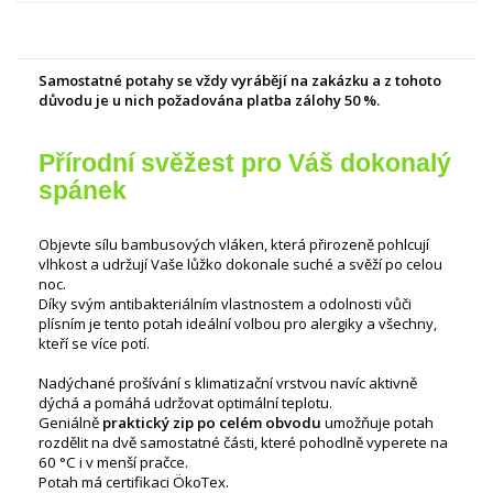
Samostatné potahy se vždy vyrábějí na zakázku a z tohoto
důvodu je u nich požadována platba zálohy 50 %.
Přírodní svěžest pro Váš dokonalý
spánek
Objevte sílu bambusových vláken, která přirozeně pohlcují
vlhkost a udržují Vaše lůžko dokonale suché a svěží po celou
noc.
Díky svým antibakteriálním vlastnostem a odolnosti vůči
plísním je tento potah ideální volbou pro alergiky a všechny,
kteří se více potí.
Nadýchané prošívání s klimatizační vrstvou navíc aktivně
dýchá a pomáhá udržovat optimální teplotu.
Geniálně
praktický zip po celém obvodu
umožňuje potah
rozdělit na dvě samostatné části, které pohodlně vyperete na
60 °C i v menší pračce.
Potah má certifikaci ÖkoTex.