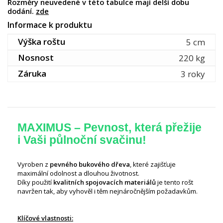
Rozměry neuvedené v této tabulce mají delší dobu
dodání.
zde
Informace k produktu
Výška roštu
5 cm
Nosnost
220 kg
Záruka
3 roky
MAXIMUS – Pevnost, která přežije
i Vaši půlnoční svačinu!
Vyroben z
pevného bukového dřeva
, které zajišťuje
maximální odolnost a dlouhou životnost.
Díky použití
kvalitních spojovacích materiálů
je tento rošt
navržen tak, aby vyhověl i těm nejnáročnějším požadavkům.
Klíčové vlastnosti: