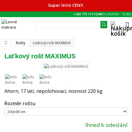
Super letní CENY.
●
+420 775 714 102
(Po-Pá
8:00
-
16:30
)
Rošty
Laťkový rošt MAXIMUS
Laťkový rošt MAXIMUS
Ahorn, 17 latí, nepolohovací, nosnost 220 kg
Rozměr roštu
Ihned k odeslání