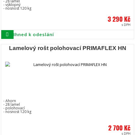
- 28 lamel
- výklopný
- nosnost 120 kg
3 290 Kč
s DPH
Ihned k odeslání
Lamelový rošt polohovací PRIMAFLEX HN
- Ahorn
- 28 lamel
- polohovací
- nosnost 120 kg
2 700 Kč
s DPH