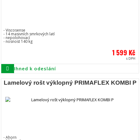
- Viscosense
- 14 masivních smrkových latí
- nepolohovací
- nosnost 140 kg
1 599 Kč
s DPH
Ihned k odeslání
Lamelový rošt výklopný PRIMAFLEX KOMBI P
- Ahorn