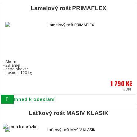
Lamelový rošt PRIMAFLEX
- Ahorn
- 28 lamel
- nepolohovací
- nosnost 120 kg
1 790 Kč
s DPH
Ihned k odeslání
Laťkový rošt MASIV KLASIK