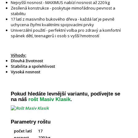
Nejvyšší nosnost - MAXIMUS nabízí nosnost až 220 kg
Zesílená konstrukce - poskytuje mimořádnou pevnost a
stabilitu
17 latí z masivního bukového dřeva - každá lať je pevně
uchycena čtyřmi kvalitními spojovacími prvky
Univerzální použití - perfektní volba pro zdravý a komfortní
spánek dětí, teenagerů i osob s vyšší hmotností
Výhody:
Dlouhá životnost
Stabilita a spolehlivost
Vysoká nosnost
Pokud hledáte levnější variantu, podívejte se
na náš
rošt Masiv Klasik
.
Parametry roštu
počet latí
17
nosnost
220 kg