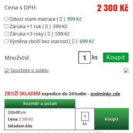
2 300 Kč
Cena s DPH:
Odvoz staré matrace (
)
999 Kč
Záruka +1 rok (
)
399 Kč
Záruka +3 roky (
)
599 Kč
Výměna zboží bez starostí (
)
699 Kč
ks
Množství:
Koupit
Spočítejte si splátky
ZBOŽÍ SKLADEM
expedice do 24 hodin -
podmínky zde
Rozměr a potah
200x80 cm
Cena:
2 300 Kč
ks
Skladem 8 ks