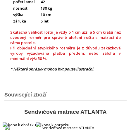
počet lamel
42
nosnost
130 kg
výška
10 cm
záruka
5 let
Skutečná velikost roštu je vždy o 1 cm užší a 5 cm kratší než
uvedený rozměr pro správné uložení roštu s matrací do
rámu postele.
Při objednání atypického rozměru je z důvodu zakázkové
výroby vyžadována platba předem, nebo záloha v
minimální výši 50 %.
*
Některé obrázky mohou být pouze ilustrační.
Související zboží
Sendvičová matrace ATLANTA