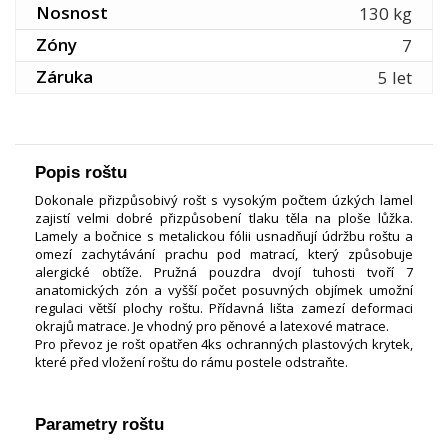
Nosnost
130 kg
Zóny
7
Záruka
5 let
Popis roštu
Dokonale přizpůsobivý rošt s vysokým počtem úzkých lamel
zajistí velmi dobré přizpůsobení tlaku těla na ploše lůžka.
Lamely a bočnice s metalickou fólii usnadňují údržbu roštu a
omezí zachytávání prachu pod matrací, který způsobuje
alergické obtíže. Pružná pouzdra dvojí tuhosti tvoří 7
anatomických zón a vyšší počet posuvných objímek umožní
regulaci větší plochy roštu. Přídavná lišta zamezí deformaci
okrajů matrace. Je vhodný pro pěnové a latexové matrace.
Pro převoz je rošt opatřen 4ks ochranných plastových krytek,
které před vložení roštu do rámu postele odstraňte.
Parametry roštu