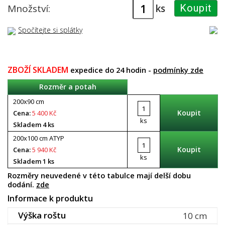
ks
Množství:
Koupit
Spočítejte si splátky
ZBOŽÍ SKLADEM
expedice do 24 hodin -
podmínky zde
Rozměr a potah
200x90 cm
Cena:
5 400 Kč
ks
Skladem 4 ks
200x100 cm ATYP
Cena:
5 940 Kč
ks
Skladem 1 ks
Rozměry neuvedené v této tabulce mají delší dobu
dodání.
zde
Informace k produktu
Výška roštu
10 cm