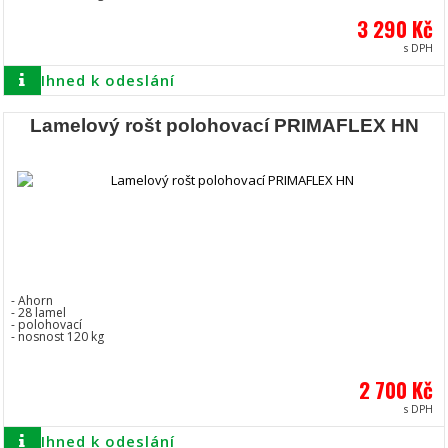
3 290 Kč
s DPH
Ihned k odeslání
Lamelový rošt polohovací PRIMAFLEX HN
- Ahorn
- 28 lamel
- polohovací
- nosnost 120 kg
2 700 Kč
s DPH
Ihned k odeslání