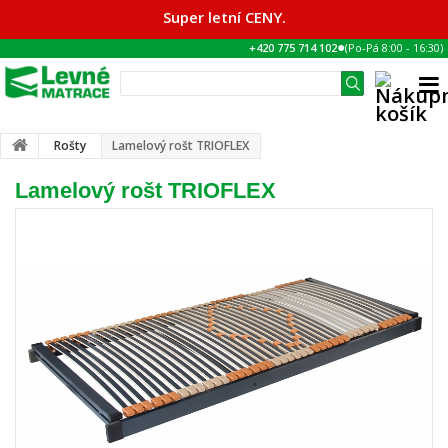
Super letní CENY.
●
+420 775 714 102
(Po-Pá
8:00
-
16:30
)
Rošty
Lamelový rošt TRIOFLEX
Lamelový rošt TRIOFLEX