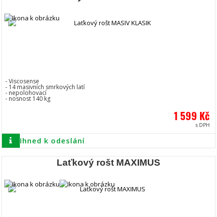
- Viscosense
- 14 masivních smrkových latí
- nepolohovací
- nosnost 140 kg
1 599 Kč
s DPH
Ihned k odeslání
Laťkový rošt MAXIMUS