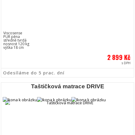
Viscosense
PUR pěna
středně tvrdá
nosnost 120 kg
výška 18 cm
2 899 Kč
s DPH
Odesíláme do 5 prac. dní
Taštičková matrace DRIVE