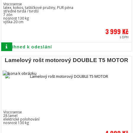
Viscosense
latex, kokos, taštičkové pružiny, PUR pěna
středně tvrdá / tvrdší
7 zón
nosnost 130 kg
výška 20 cm
3 999 Kč
s DPH
Ihned k odeslání
Lamelový rošt motorový DOUBLE T5 MOTOR
Viscosense
28 lamel
elektrické polohování
nosnost 130 kg