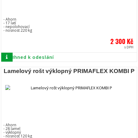
- Ahorn
- 17 latí
- nepolohovací
- nosnost 220 kg
2 300 Kč
s DPH
Ihned k odeslání
Lamelový rošt výklopný PRIMAFLEX KOMBI P
- Ahorn
- 28 lamel
- výklopný
- nosnost 120 kg