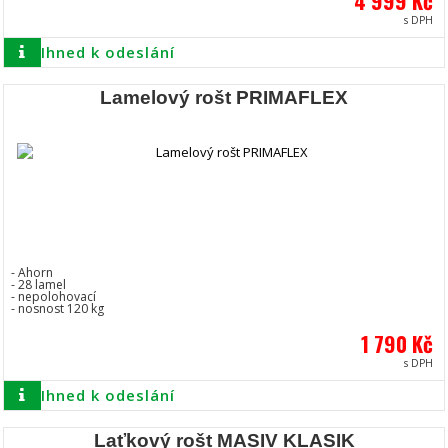
4 999 Kč
s DPH
Ihned k odeslání
Lamelový rošt PRIMAFLEX
- Ahorn
- 28 lamel
- nepolohovací
- nosnost 120 kg
1 790 Kč
s DPH
Ihned k odeslání
Laťkový rošt MASIV KLASIK