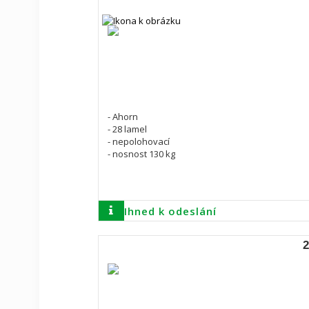
- Ahorn
- 28 lamel
- nepolohovací
- nosnost 130 kg
Ihned k odeslání
2