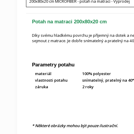
200x80x20 cm MICROFIBER - potah na matraci - Výprodej
Potah na matraci 200x80x20 cm
Díky svému hladkému povrchu je příjemný na dotek a ned
sejmout z matrace. Je dobře snímatelný a pratelný na 4
Parametry potahu
materiál
100% polyester
vlastnosti potahu
snímatelný, pratelný na 40
záruka
2 roky
*
Některé obrázky mohou být pouze ilustrační.