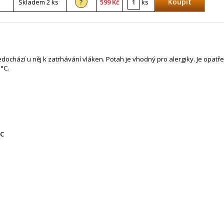
Skladem 2 ks
?
599 Kč
ks
ochází u něj k zatrhávání vláken. Potah je vhodný pro alergiky. Je opatř
0°C.
°C