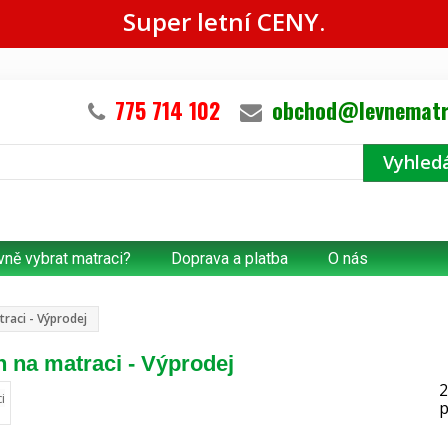
Super letní CENY.
775 714 102
obchod@levnematr
Vyhled
vně vybrat matraci?
Doprava a platba
O nás
raci - Výprodej
na matraci - Výprodej
2
p