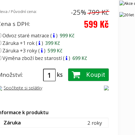
-25%
799 Kč
leva / Původní cena:
599 Kč
Cena s DPH:
Odvoz staré matrace (
)
999 Kč
Záruka +1 rok (
)
399 Kč
Záruka +3 roky (
)
599 Kč
Výměna zboží bez starostí (
)
699 Kč
Množství:
ks
Koupit
Spočítejte si splátky
nformace k produktu
Záruka
2 roky