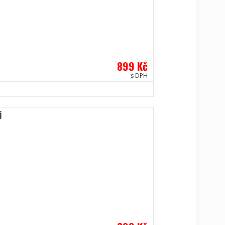
899 Kč
s DPH
j