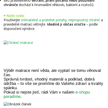
Bez pravidelného
větrání, praní potahu nebo používání
chrániče
dochází k hromadění vlhkosti, bakterií a roztočů.
♥ Naše rada:
Používejte
snímatelné a pratelné potahy
,
nepropustný chránič
a
pravidelně matraci větrejte.
Ideálně ji občas otočte
– podle
doporučení výrobce.
Výběr matrace není věda, ale vyplatí se tomu věnovat
čas.
Správná tvrdost, vhodný materiál a podklad, dobrá
údržba – to vše se promítne do Vašeho zdraví a kvality
spánku.
Pokud si nejste jistí, rádi Vám v našem
e-shopu
poradíme
.