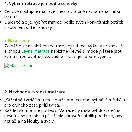
1. Výběr matrace jen podle cenovky
Cenově dostupné matrace dnes rozhodně neznamenají nižší
kvalitu!
Důležité ale je, vybírat matraci podle svých konkrétních potřeb,
nikoliv jen podle cenovky.
♥ Naše rada:
Zaměřte se na složení matrace, její tuhost, výšku a nosnost. V
e-shopu
Levné matrace
nabízíme i levnější modely, které jsou
kvalitní a zdravotně nezávadné – stačí jen dobře vybírat.
2. Nevhodná tvrdost matrace
„Středně tvrdá“
matrace může pro jednoho být příliš měkká a
pro druhého zase příliš tvrdá.
Každé tělo má jiné potřeby. Matrace by měla být dostatečně
pevná, aby podpírala páteř, ale zároveň natolik poddajná, aby
netlačila na klouby a svaly.