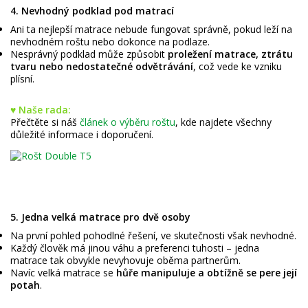
4. Nevhodný podklad pod matrací
Ani ta nejlepší matrace nebude fungovat správně, pokud leží na
nevhodném roštu nebo dokonce na podlaze.
Nesprávný podklad může způsobit
proležení matrace, ztrátu
tvaru nebo nedostatečné odvětrávání
, což vede ke vzniku
plísní.
♥ Naše rada:
Přečtěte si náš
článek o výběru roštu
, kde najdete všechny
důležité informace i doporučení.
5. Jedna velká matrace pro dvě osoby
Na první pohled pohodlné řešení, ve skutečnosti však nevhodné.
Každý člověk má jinou váhu a preferenci tuhosti – jedna
matrace tak obvykle nevyhovuje oběma partnerům.
Navíc velká matrace se
hůře manipuluje a obtížně se pere její
potah
.