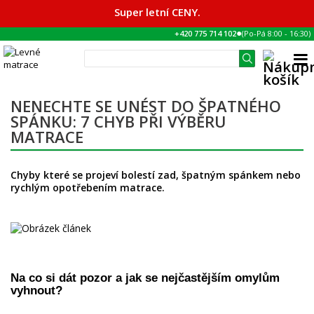
Super letní CENY.
●
+420 775 714 102
(Po-Pá
8:00
-
16:30
)
NENECHTE SE UNÉST DO ŠPATNÉHO
SPÁNKU: 7 CHYB PŘI VÝBĚRU
MATRACE
Chyby které se projeví bolestí zad, špatným spánkem nebo
rychlým opotřebením matrace.
Na co si dát pozor a jak se nejčastějším omylům
vyhnout?