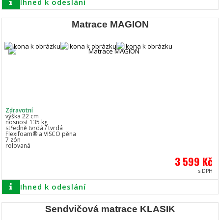
Ihned k odeslání
Matrace MAGION
Zdravotní
výška 22 cm
nosnost 135 kg
středně tvrdá / tvrdá
Flexifoam® a VISCO pěna
7 zón
rolovaná
3 599 Kč
s DPH
Ihned k odeslání
Sendvičová matrace KLASIK