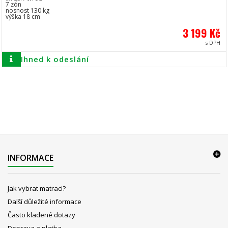
7 zón
nosnost 130 kg
výška 18 cm
3 199 Kč
s DPH
Ihned k odeslání
INFORMACE
Jak vybrat matraci?
Další důležité informace
Často kladené dotazy
Doprava a platba