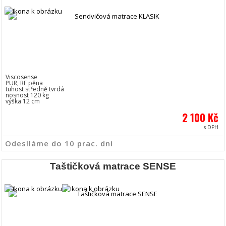
Viscosense
PUR, RE pěna
tuhost středně tvrdá
nosnost 120 kg
výška 12 cm
2 100 Kč
s DPH
Odesíláme do 10 prac. dní
Taštičková matrace SENSE