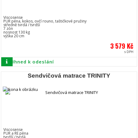
Viscosense
PUR pěna, kokos, ovčí rouno, taštičkové pružiny
středně tvrdá / tvrdší
7 zón
nosnost 130 kg
výška 20 cm
3 579 Kč
s DPH
Ihned k odeslání
Sendvičová matrace TRINITY
Viscosense
PUR a RE pěna
tvrdší / tvrdá