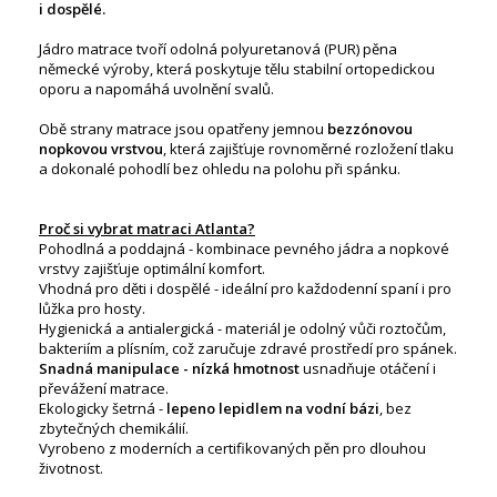
i dospělé.
Jádro matrace tvoří odolná polyuretanová (PUR) pěna
německé výroby, která poskytuje tělu stabilní ortopedickou
oporu a napomáhá uvolnění svalů.
Obě strany matrace jsou opatřeny jemnou
bezzónovou
nopkovou vrstvou
, která zajišťuje rovnoměrné rozložení tlaku
a dokonalé pohodlí bez ohledu na polohu při spánku.
Proč si vybrat matraci Atlanta?
Pohodlná a poddajná - kombinace pevného jádra a nopkové
vrstvy zajišťuje optimální komfort.
Vhodná pro děti i dospělé - ideální pro každodenní spaní i pro
lůžka pro hosty.
Hygienická a antialergická - materiál je odolný vůči roztočům,
bakteriím a plísním, což zaručuje zdravé prostředí pro spánek.
Snadná manipulace - nízká hmotnost
usnadňuje otáčení i
převážení matrace.
Ekologicky šetrná -
lepeno lepidlem na vodní bázi
, bez
zbytečných chemikálií.
Vyrobeno z moderních a certifikovaných pěn pro dlouhou
životnost.