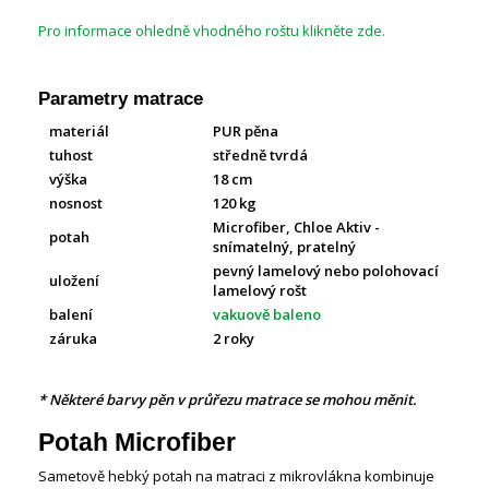
Pro informace ohledně vhodného roštu klikněte zde.
Parametry matrace
materiál
PUR pěna
tuhost
středně tvrdá
výška
18 cm
nosnost
120 kg
Microfiber, Chloe Aktiv
-
potah
snímatelný, pratelný
pevný lamelový nebo polohovací
uložení
lamelový rošt
balení
vakuově baleno
záruka
2 roky
* Některé barvy pěn v průřezu matrace se mohou měnit.
Potah Microfiber
Sametově hebký potah na matraci z mikrovlákna kombinuje