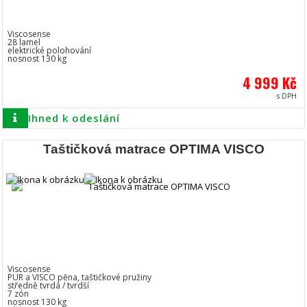
Viscosense
28 lamel
elektrické polohování
nosnost 130 kg
4 999 Kč
s DPH
Ihned k odeslání
Taštičková matrace OPTIMA VISCO
Viscosense
PUR a VISCO pěna, taštičkové pružiny
středně tvrdá / tvrdší
7 zón
nosnost 130 kg