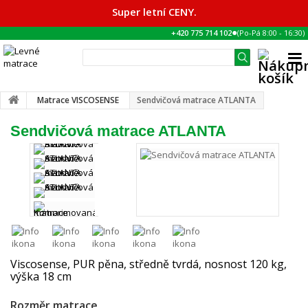
Super letní CENY.
●
+420 775 714 102
(Po-Pá
8:00
-
16:30
)
Matrace VISCOSENSE
Sendvičová matrace ATLANTA
Sendvičová matrace ATLANTA
Viscosense, PUR pěna, středně tvrdá, nosnost 120 kg,
výška 18 cm
Rozměr matrace