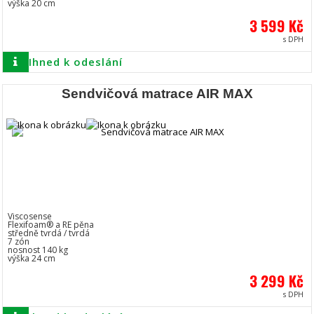
výška 20 cm
3 599 Kč
s DPH
Ihned k odeslání
Sendvičová matrace AIR MAX
Viscosense
Flexifoam® a RE pěna
středně tvrdá / tvrdá
7 zón
nosnost 140 kg
výška 24 cm
3 299 Kč
s DPH