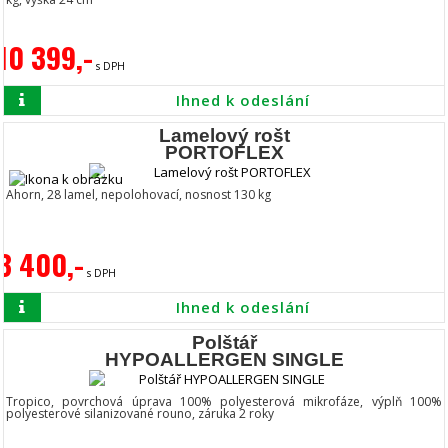
10 399,-
s DPH
Ihned k odeslání
Lamelový rošt
PORTOFLEX
Ahorn, 28 lamel, nepolohovací, nosnost 130 kg
3 400,-
s DPH
Ihned k odeslání
Polštář
HYPOALLERGEN SINGLE
Tropico, povrchová úprava 100% polyesterová mikrofáze, výplň 100%
polyesterové silanizované rouno, záruka 2 roky