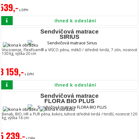
539,-
s DPH
Ihned k odeslání
Sendvičová matrace
SIRIUS
Viscosense, Flexifoam® a VISCO pěna, měkčí / středně tvrdá, 7 zón, nosnost
130 kg, výška 20 cm
3 159,-
s DPH
Ihned k odeslání
Sendvičová matrace
FLORA BIO PLUS
Benab, BIO, HR a PUR pěna, kokos, tuhost středně tvrdá / tvrdší, nosnost 120
kg, výška 16 cm
5 239,-
s DPH