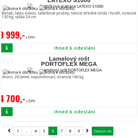
LATEXO S1000
Benab, latex, kokos, taštičkové pružiny, tuhost středně tvrdá / tvrdší, nosnost
130 kg, výška 24 cm
9 999,-
s DPH
Ihned k odeslání
Lamelový rošt
PORTOFLEX MEGA
Ahorn, 28 lamel, nepolohovací, nosnost 180 kg
4 700,-
s DPH
Ihned k odeslání
1
...
4
5
6
7
8
9
Zobrazit vše