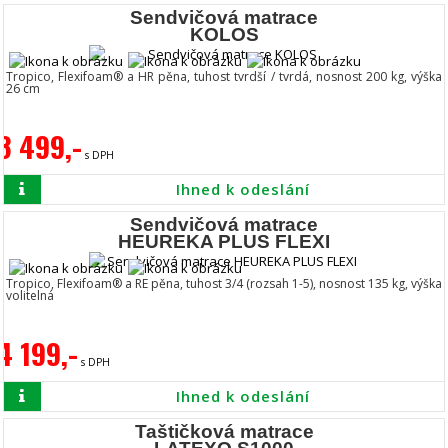
Sendvičová matrace
KOLOS
Tropico, Flexifoam® a HR pěna, tuhost tvrdší / tvrdá, nosnost 200 kg, výška
26 cm
8 499,-
s DPH
Ihned k odeslání
Sendvičová matrace
HEUREKA PLUS FLEXI
Tropico, Flexifoam® a RE pěna, tuhost 3/4 (rozsah 1-5), nosnost 135 kg, výška
volitelná
4 199,-
s DPH
Ihned k odeslání
Taštičková matrace