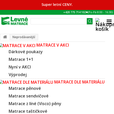
Super letní CENY.
●
+420 775 714 102
(Po-Pá
8:00
-
16:30
)
Neprodávanější
MATRACE V AKCI
Dárkové poukazy
Matrace 1+1
Nyní v AKCI
Výprodej
MATRACE DLE MATERIÁLU
Matrace pěnové
Matrace sendvičové
Matrace z líné (Visco) pěny
Matrace taštičkové