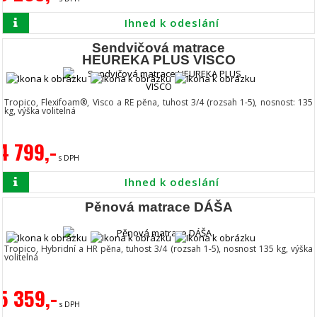
Ihned k odeslání
Sendvičová matrace
HEUREKA PLUS VISCO
Tropico, Flexifoam®, Visco a RE pěna, tuhost 3/4 (rozsah 1-5), nosnost: 135
kg, výška volitelná
4 799,-
s DPH
Ihned k odeslání
Pěnová matrace DÁŠA
Tropico, Hybridní a HR pěna, tuhost 3/4 (rozsah 1-5), nosnost 135 kg, výška
volitelná
5 359,-
s DPH