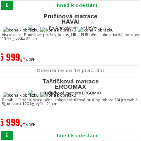
Ihned k odeslání
Pružinová matrace
HAVAI
Viscosense, Bonellové pružiny, kokos, HR a PUR pěna, tuhost tvrdá, nosnost
150 kg, výška 22 cm
5 999,-
s DPH
Odesíláme do 10 prac. dní
Taštičková matrace
ERGOMAX
Benab, HR pěna, Visco pěna, kokos, taštičkové pružiny, tuhost 3/4 (rozsah 1-
5), nosnost 120 kg, výška 21 cm
5 999,-
s DPH
Ihned k odeslání