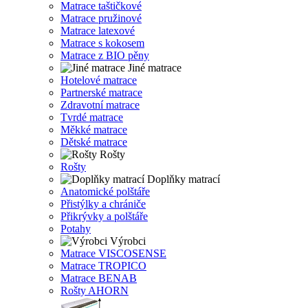
Matrace taštičkové
Matrace pružinové
Matrace latexové
Matrace s kokosem
Matrace z BIO pěny
Jiné matrace
Hotelové matrace
Partnerské matrace
Zdravotní matrace
Tvrdé matrace
Měkké matrace
Dětské matrace
Rošty
Rošty
Doplňky matrací
Anatomické polštáře
Přistýlky a chrániče
Přikrývky a polštáře
Potahy
Výrobci
Matrace VISCOSENSE
Matrace TROPICO
Matrace BENAB
Rošty AHORN