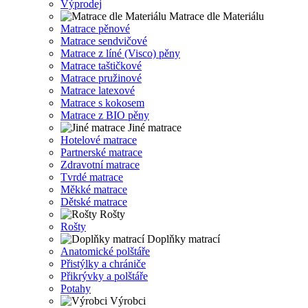
Výprodej
Matrace dle Materiálu
Matrace pěnové
Matrace sendvičové
Matrace z líné (Visco) pěny
Matrace taštičkové
Matrace pružinové
Matrace latexové
Matrace s kokosem
Matrace z BIO pěny
Jiné matrace
Hotelové matrace
Partnerské matrace
Zdravotní matrace
Tvrdé matrace
Měkké matrace
Dětské matrace
Rošty
Rošty
Doplňky matrací
Anatomické polštáře
Přistýlky a chrániče
Přikrývky a polštáře
Potahy
Výrobci