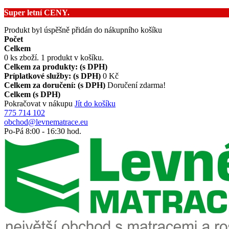
Super letní CENY.
Produkt byl úspěšně přidán do nákupního košíku
Počet
Celkem
0
ks zboží.
1 produkt v košíku.
Celkem za produkty: (s DPH)
Príplatkové služby: (s DPH)
0 Kč
Celkem za doručení: (s DPH)
Doručení zdarma!
Celkem (s DPH)
Pokračovat v nákupu
Jít do košíku
775 714 102
obchod@levnematrace.eu
Po-Pá
8:00
-
16:30
hod.