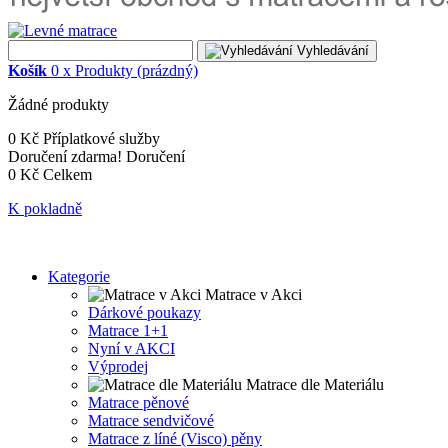
Vyhledávání
Košík
0
x
Produkty
(prázdný)
Žádné produkty
0 Kč
Příplatkové služby
Doručení zdarma!
Doručení
0 Kč
Celkem
K pokladně
Kategorie
Matrace v Akci
Dárkové poukazy
Matrace 1+1
Nyní v AKCI
Výprodej
Matrace dle Materiálu
Matrace pěnové
Matrace sendvičové
Matrace z líné (Visco) pěny